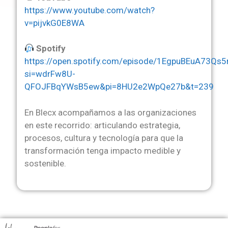
https://www.youtube.com/watch?
v=pijvkG0E8WA
Spotify
https://open.spotify.com/episode/1EgpuBEuA73Qs
si=wdrFw8U-
QFOJFBqYWsB5ew&pi=8HU2e2WpQe27b&t=239
En Blecx acompañamos a las organizaciones
en este recorrido: articulando estrategia,
procesos, cultura y tecnología para que la
transformación tenga impacto medible y
sostenible.